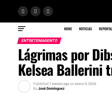
HOME
NOTICIAS
REPORTA
ENTRETENIMIENTO
Lágrimas por Dibs
Kelsea Ballerini 
Published
7 meses ago
on
enero 9, 2026
By
José Domínguez