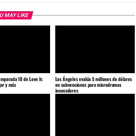
U MAY LIKE
emporada 10 de Love Is
Los Ángeles evalúa 5 millones de dólares
gar y más
en subvenciones para microdramas
innovadores