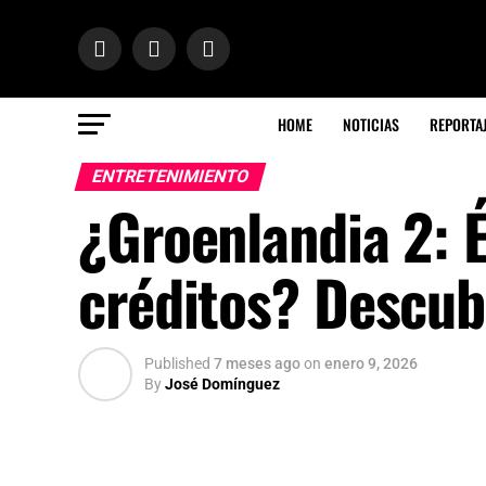
HOME
NOTICIAS
REPORTA
ENTRETENIMIENTO
¿Groenlandia 2: 
créditos? Descubr
Published
7 meses ago
on
enero 9, 2026
By
José Domínguez