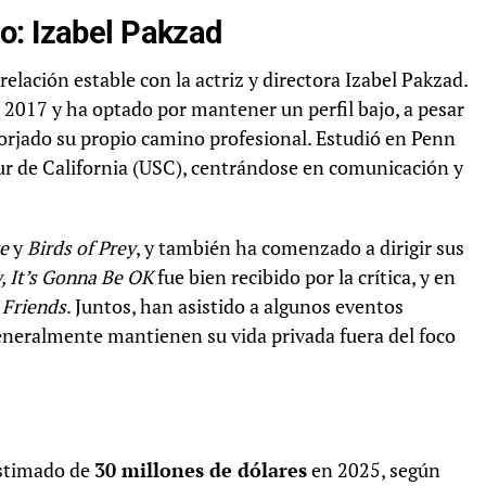
o: Izabel Pakzad
lación estable con la actriz y directora Izabel Pakzad.
2017 y ha optado por mantener un perfil bajo, a pesar
forjado su propio camino profesional. Estudió en Penn
Sur de California (USC), centrándose en comunicación y
e
y
Birds of Prey
, y también ha comenzado a dirigir sus
, It’s Gonna Be OK
fue bien recibido por la crítica, y en
 Friends
. Juntos, han asistido a algunos eventos
eneralmente mantienen su vida privada fuera del foco
estimado de
30 millones de dólares
en 2025, según