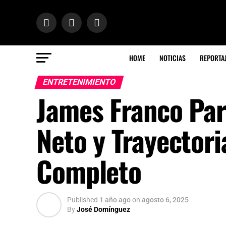
HOME
NOTICIAS
REPORTA
ENTRETENIMIENTO
James Franco Par
Neto y Trayectori
Completo
Published
1 año ago
on
agosto 6, 2025
By
José Domínguez