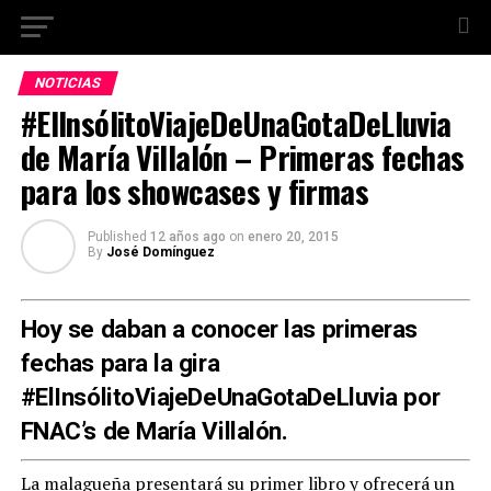
NOTICIAS
#ElInsólitoViajeDeUnaGotaDeLluvia
de María Villalón – Primeras fechas
para los showcases y firmas
Published
12 años ago
on
enero 20, 2015
By
José Domínguez
Hoy se daban a conocer las primeras
fechas para la gira
#ElInsólitoViajeDeUnaGotaDeLluvia por
FNAC’s de María Villalón.
La malagueña presentará su primer libro y ofrecerá un