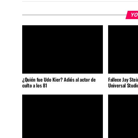
YO
¿Quién fue Udo Kier? Adiós al actor de
Fallece Jay Stei
culto a los 81
Universal Studi