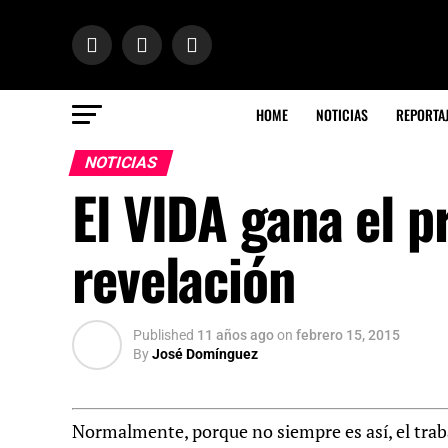
HOME
NOTICIAS
REPORTA
NOTICIAS
El VIDA gana el p
revelación
Published
11 años ago
on
febrero 15, 2015
By
José Domínguez
Normalmente, porque no siempre es así, el traba