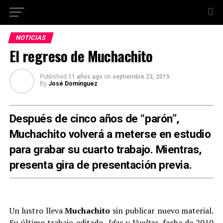
NOTICIAS
El regreso de Muchachito
Published
11 años ago
on
septiembre 23, 2015
By
José Domínguez
Después de cinco años de “parón”,
Muchachito volverá a meterse en estudio
para grabar su cuarto trabajo. Mientras,
presenta gira de presentación previa.
Un lustro lleva
Muchachito
sin publicar nuevo material.
Su último trabajo editado,
Idas y Vueltas
, fecha de 2010