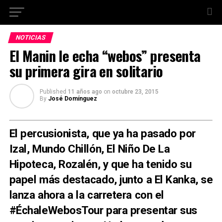
NOTICIAS
El Manin le echa “webos” presenta
su primera gira en solitario
Published
11 años ago
on
octubre 23, 2015
By
José Domínguez
El percusionista, que ya ha pasado por
Izal, Mundo Chillón, El Niño De La
Hipoteca, Rozalén, y que ha tenido su
papel más destacado, junto a El Kanka, se
lanza ahora a la carretera con el
#ÉchaleWebosTour
para presentar sus