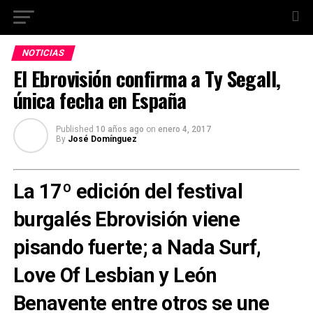
NOTICIAS
El Ebrovisión confirma a Ty Segall,
única fecha en España
Published
10 años ago
on
enero 4, 2017
By
José Domínguez
La 17º edición del festival
burgalés Ebrovisión viene
pisando fuerte; a Nada Surf,
Love Of Lesbian y León
Benavente entre otros se une