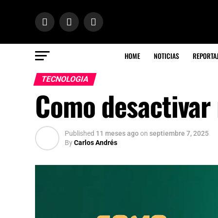
HOME
NOTICIAS
REPORTA
TECNOLOGIA
Como desactivar
Published
11 meses ago
on
septiembre 7, 2025
By
Carlos Andrés