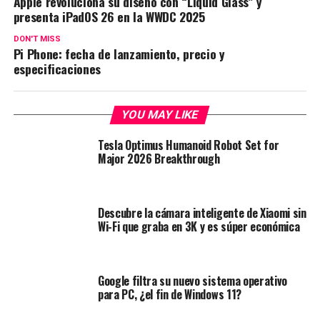
Apple revoluciona su diseño con “Liquid Glass” y
presenta iPadOS 26 en la WWDC 2025
DON'T MISS
Pi Phone: fecha de lanzamiento, precio y
especificaciones
YOU MAY LIKE
Tesla Optimus Humanoid Robot Set for
Major 2026 Breakthrough
Descubre la cámara inteligente de Xiaomi sin
Wi-Fi que graba en 3K y es súper económica
Google filtra su nuevo sistema operativo
para PC, ¿el fin de Windows 11?