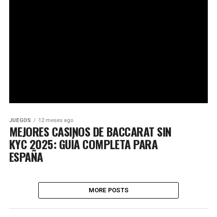
JUEGOS
12 meses ago
MEJORES CASINOS DE BACCARAT SIN
KYC 2025: GUÍA COMPLETA PARA
ESPAÑA
MORE POSTS