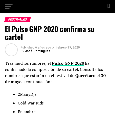
FESTIVALES
El Pulso GNP 2020 confirma su
cartel
Published
6 años ago
on
febrero 17, 2020
By
José Domínguez
Tras muchos rumores, el
Pulso GNP 2020
ha
confirmado la composición de su cartel. Consulta los
nombres que estarán en el festival de
Querétaro
el
30
de mayo
a continuación:
2ManyDJs
Cold War Kids
Enjambre