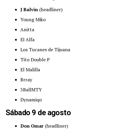
J Balvin
(headliner)
Young Miko
Anitta
El Alfa
Los Tucanes de Tijuana
Tito Double P
El Malilla
Brray
3BallMTY
Dynamiqo
Sábado 9 de agosto
Don Omar
(headliner)