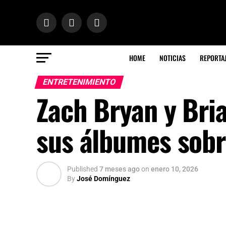
HOME
NOTICIAS
REPORTA
ENTRETENIMIENTO
Zach Bryan y Bri
sus álbumes sobr
Published
7 meses ago
on
enero 10, 2026
By
José Domínguez