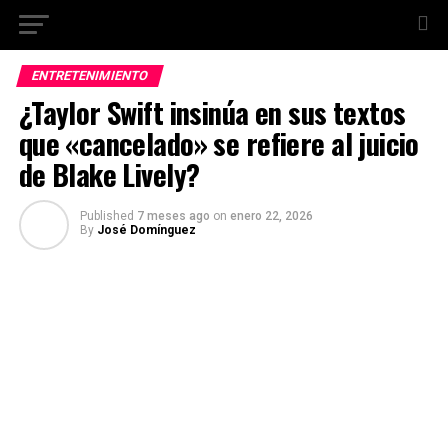
ENTRETENIMIENTO
¿Taylor Swift insinúa en sus textos
que «cancelado» se refiere al juicio
de Blake Lively?
Published
7 meses ago
on
enero 22, 2026
By
José Domínguez