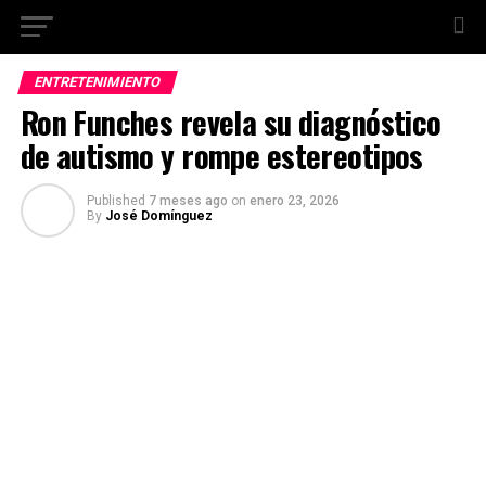
ENTRETENIMIENTO
Ron Funches revela su diagnóstico
de autismo y rompe estereotipos
Published
7 meses ago
on
enero 23, 2026
By
José Domínguez