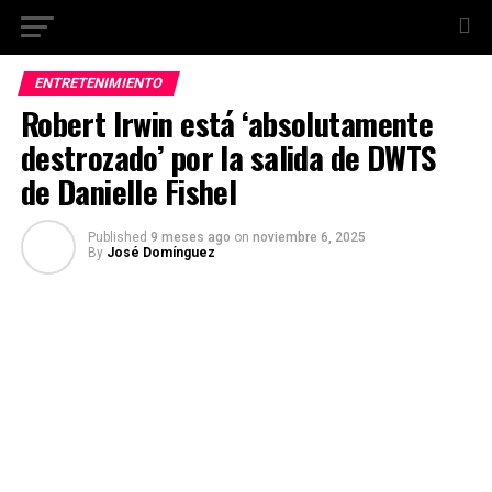
ENTRETENIMIENTO
Robert Irwin está ‘absolutamente
destrozado’ por la salida de DWTS
de Danielle Fishel
Published
9 meses ago
on
noviembre 6, 2025
By
José Domínguez