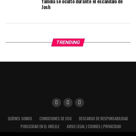
familia se ocultó durante el escándalo de
Josh
TRENDING
Utilizamos cookies para darte una mejor experiencia en
QUÍENES SOMOS
CONDICIONES DE USO
DESCARGO DE RESPONSABILIDAD
nuestra web. Puedes informarte sobre qué cookies estamos
PUBLICIDAD EN EL UKELELE
AVISO LEGAL | COOKIES | PRIVACIDAD
utilizando o desactivarlas en los
AJUSTES.
.