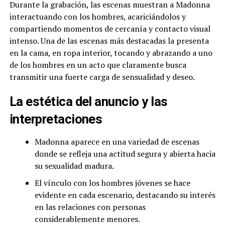
Durante la grabación, las escenas muestran a Madonna
interactuando con los hombres, acariciándolos y
compartiendo momentos de cercanía y contacto visual
intenso. Una de las escenas más destacadas la presenta
en la cama, en ropa interior, tocando y abrazando a uno
de los hombres en un acto que claramente busca
transmitir una fuerte carga de sensualidad y deseo.
La estética del anuncio y las
interpretaciones
Madonna aparece en una variedad de escenas
donde se refleja una actitud segura y abierta hacia
su sexualidad madura.
El vínculo con los hombres jóvenes se hace
evidente en cada escenario, destacando su interés
en las relaciones con personas
considerablemente menores.