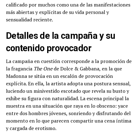
calificado por muchos como una de las manifestaciones
más abiertas y explícitas de su vida personal y
sensualidad reciente.
Detalles de la campaña y su
contenido provocador
La campaña en cuestión corresponde a la promoción de
la fragancia
The One
de Dolce & Gabbana, en la que
Madonna se sitúa en un escalón de provocación
explícita. En ella, la artista adopta una postura sensual,
luciendo un minivestido escotado que revela su busto y
exhibe su figura con naturalidad. La escena principal la
muestra en una situación que raya en lo obsceno: yace
entre dos hombres jóvenes, sonriendo y disfrutando del
momento en lo que parecen compartir una cena íntima
y cargada de erotismo.