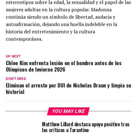
estereotipos sobre la edad, la sexualidad y el papel de las
mujeres adultas en la cultura popular. Madonna
continúa siendo un símbolo de libertad, audacia y
autoafirmación, dejando una huella indeleble en la
historia del entretenimiento y la cultura
contemporánea.
UP NEXT
Chloe Kim enfrenta lesión en el hombro antes de los
Olímpicos de Invierno 2026
DON'T MISS
Eliminan el arresto por DUI de Nicholas Braun y limpia su
historial
YOU MAY LIKE
Matthew Lillard destaca apoyo positivo tras
las críticas a Tarantino