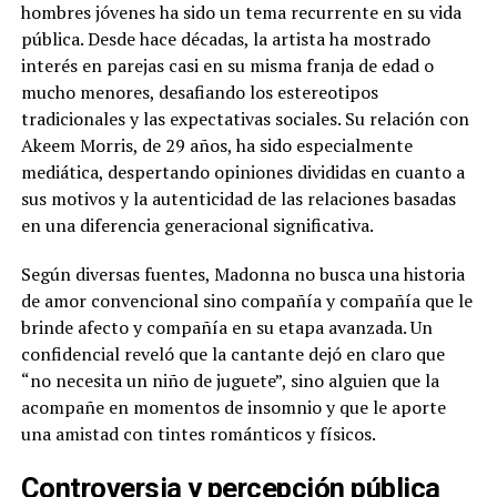
hombres jóvenes ha sido un tema recurrente en su vida
pública. Desde hace décadas, la artista ha mostrado
interés en parejas casi en su misma franja de edad o
mucho menores, desafiando los estereotipos
tradicionales y las expectativas sociales. Su relación con
Akeem Morris, de 29 años, ha sido especialmente
mediática, despertando opiniones divididas en cuanto a
sus motivos y la autenticidad de las relaciones basadas
en una diferencia generacional significativa.
Según diversas fuentes, Madonna no busca una historia
de amor convencional sino compañía y compañía que le
brinde afecto y compañía en su etapa avanzada. Un
confidencial reveló que la cantante dejó en claro que
“no necesita un niño de juguete”, sino alguien que la
acompañe en momentos de insomnio y que le aporte
una amistad con tintes románticos y físicos.
Controversia y percepción pública