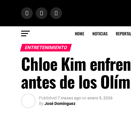
HOME
NOTICIAS
REPORTA
ENTRETENIMIENTO
Chloe Kim enfren
antes de los Olí
Published
7 meses ago
on
enero 9, 2026
By
José Domínguez