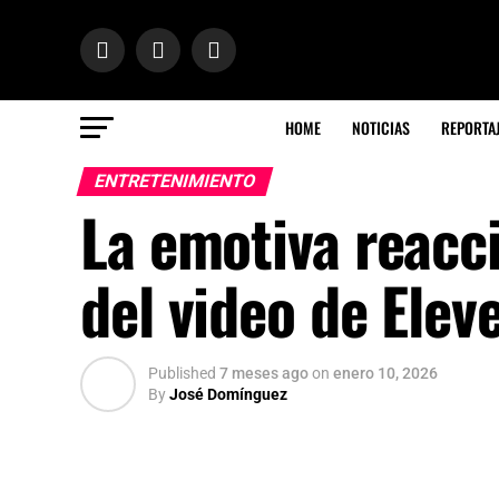
HOME
NOTICIAS
REPORTA
ENTRETENIMIENTO
La emotiva reacci
del video de Elev
Published
7 meses ago
on
enero 10, 2026
By
José Domínguez