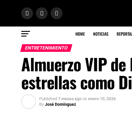
HOME
NOTICIAS
REPORTA
ENTRETENIMIENTO
Almuerzo VIP de 
estrellas como D
Published
7 meses ago
on
enero 10, 2026
By
José Domínguez