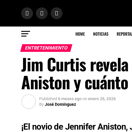
HOME
NOTICIAS
REPORTA
ENTRETENIMIENTO
Jim Curtis revela
Aniston y cuánto 
Published
6 meses ago
on
enero 26, 2026
By
José Domínguez
¡El novio de Jennifer Aniston,