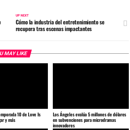
UP NEXT
e
Cómo la industria del entretenimiento se
recupera tras escenas impactantes
U MAY LIKE
emporada 10 de Love Is
Los Ángeles evalúa 5 millones de dólares
gar y más
en subvenciones para microdramas
innovadores