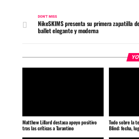
DON'T MISS
NikeSKIMS presenta su primera zapatilla d
ballet elegante y moderna
YO
Matthew Lillard destaca apoyo positivo
Todo sobre la t
tras las críticas a Tarantino
Blind: fecha, lu