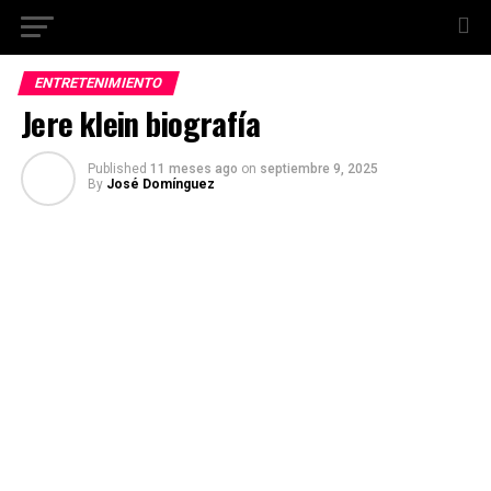
ENTRETENIMIENTO
Jere klein biografía
Published
11 meses ago
on
septiembre 9, 2025
By
José Domínguez