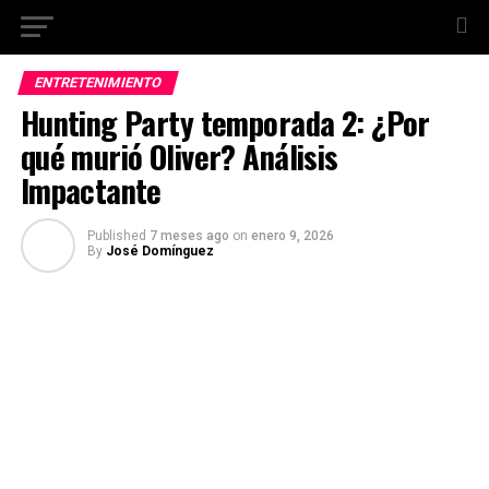
ENTRETENIMIENTO
Hunting Party temporada 2: ¿Por
qué murió Oliver? Análisis
Impactante
Published
7 meses ago
on
enero 9, 2026
By
José Domínguez