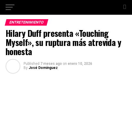
ENTRETENIMIENTO
Hilary Duff presenta «Touching
Myself», su ruptura más atrevida y
honesta
Published
7 meses ago
on
enero 10, 2026
By
José Domínguez