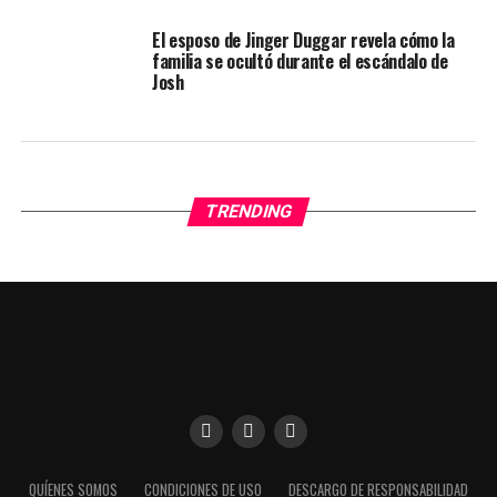
El esposo de Jinger Duggar revela cómo la
familia se ocultó durante el escándalo de
Josh
TRENDING
Utilizamos cookies para darte una mejor experiencia en
QUÍENES SOMOS
CONDICIONES DE USO
DESCARGO DE RESPONSABILIDAD