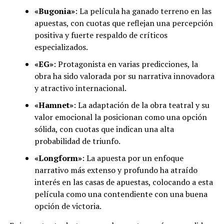
«Bugonia»
: La película ha ganado terreno en las
apuestas, con cuotas que reflejan una percepción
positiva y fuerte respaldo de críticos
especializados.
«EG»
: Protagonista en varias predicciones, la
obra ha sido valorada por su narrativa innovadora
y atractivo internacional.
«Hamnet»
: La adaptación de la obra teatral y su
valor emocional la posicionan como una opción
sólida, con cuotas que indican una alta
probabilidad de triunfo.
«Longform»
: La apuesta por un enfoque
narrativo más extenso y profundo ha atraído
interés en las casas de apuestas, colocando a esta
película como una contendiente con una buena
opción de victoria.