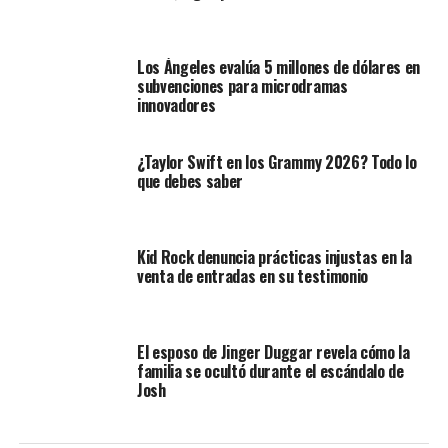
Los Ángeles evalúa 5 millones de dólares en
subvenciones para microdramas
innovadores
¿Taylor Swift en los Grammy 2026? Todo lo
que debes saber
Kid Rock denuncia prácticas injustas en la
venta de entradas en su testimonio
El esposo de Jinger Duggar revela cómo la
familia se ocultó durante el escándalo de
Josh