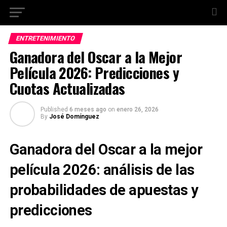
ENTRETENIMIENTO
Ganadora del Oscar a la Mejor
Película 2026: Predicciones y
Cuotas Actualizadas
Published
6 meses ago
on
enero 26, 2026
By
José Domínguez
Ganadora del Oscar a la mejor
película 2026: análisis de las
probabilidades de apuestas y
predicciones