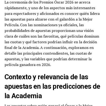
La ceremonia de los Premios Óscar 2026 se acerca
rápidamente, y uno de los aspectos más interesantes
para espectadores y aficionados es conocer quién lidera
las apuestas para alzarse con el galardón a la Mejor
Película. Con las nominaciones ya oficiales, las
probabilidades de apuestas proporcionan una visión
clara de cuáles son las favoritas, qué películas dominan
las cuotas y qué factores podrían influir en la decisión
final de la Academia. A continuación, exploramos en
detalle las principales contendientes, las cuotas de
apuestas, y las variables que podrían determinar la
película ganadora en 2026.
Contexto y relevancia de las
apuestas en las predicciones de
la Academia
Las apuestas sobre quién ganará el Óscar a la Mejor