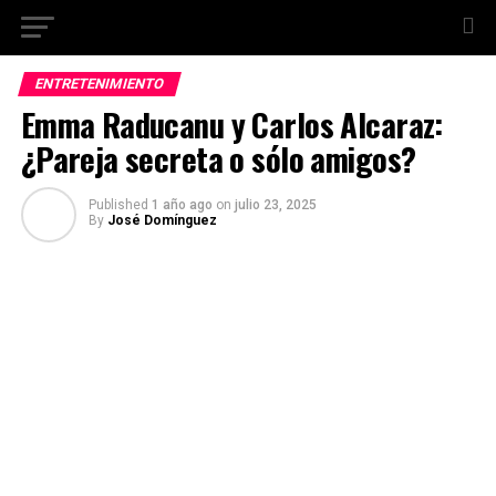
ENTRETENIMIENTO
Emma Raducanu y Carlos Alcaraz:
¿Pareja secreta o sólo amigos?
Published
1 año ago
on
julio 23, 2025
By
José Domínguez