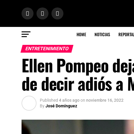
HOME
NOTICIAS
REPORTA
ENTRETENIMIENTO
Ellen Pompeo dej
de decir adiós a 
Published
4 años ago
on
noviembre 16, 2022
By
José Domínguez