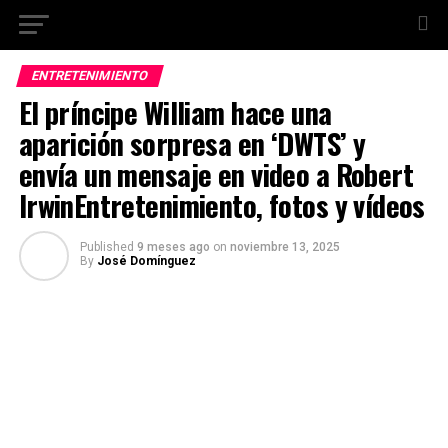
ENTRETENIMIENTO
El príncipe William hace una
aparición sorpresa en ‘DWTS’ y
envía un mensaje en video a Robert
IrwinEntretenimiento, fotos y vídeos
Published
9 meses ago
on
noviembre 13, 2025
By
José Domínguez