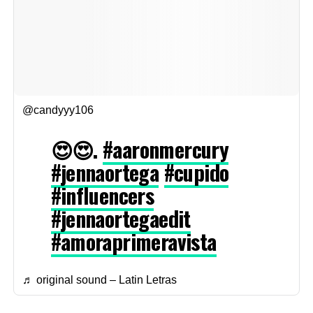
@candyyy106
😍😍.
#aaronmercury
#jennaortega
#cupido
#influencers
#jennaortegaedit
#amoraprimeravista
♬ original sound – Latin Letras