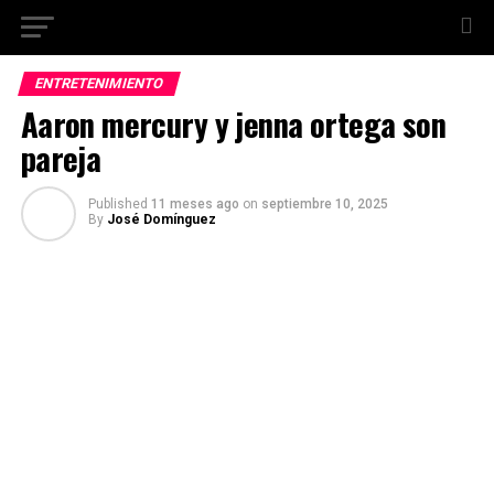
ENTRETENIMIENTO
Aaron mercury y jenna ortega son
pareja
Published
11 meses ago
on
septiembre 10, 2025
By
José Domínguez