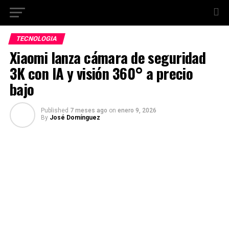
TECNOLOGIA
Xiaomi lanza cámara de seguridad
3K con IA y visión 360° a precio
bajo
Published
7 meses ago
on
enero 9, 2026
By
José Domínguez