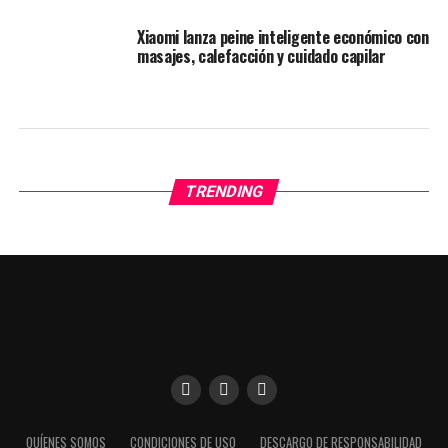
Xiaomi lanza peine inteligente económico con
masajes, calefacción y cuidado capilar
TRENDING
Utilizamos cookies para darte una mejor experiencia en
QUÍENES SOMOS
CONDICIONES DE USO
DESCARGO DE RESPONSABILIDAD