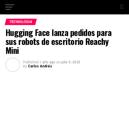
TECNOLOGIA
Hugging Face lanza pedidos para
sus robots de escritorio Reachy
Mini
Published
1 año ago
on
julio 9, 2025
By
Carlos Andrés