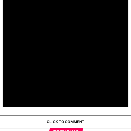
Fallece Jay Stein, creador de la gira de Universal Studios
Pepeto Preventa: ¿Por Qué Está Ganando Popularidad?
CLICK TO COMMENT