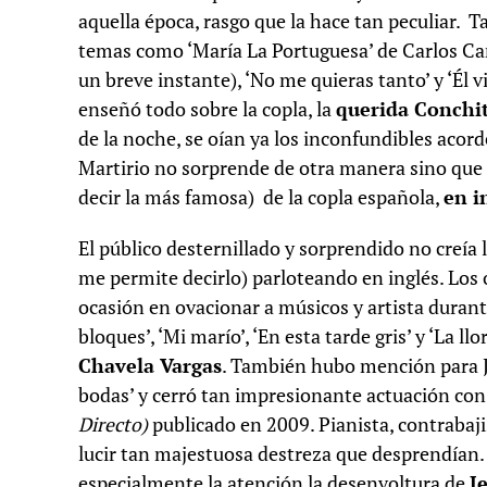
aquella época, rasgo que la hace tan peculiar.
temas como ‘María La Portuguesa’ de Carlos Cano 
un breve instante), ‘No me quieras tanto’ y ‘Él 
enseñó todo sobre la copla, la
querida Conchi
de la noche, se oían ya los inconfundibles acor
Martirio no sorprende de otra manera sino que
decir la más famosa) de la copla española,
en i
El público desternillado y sorprendido no creía l
me permite decirlo) parloteando en inglés. Los
ocasión en ovacionar a músicos y artista durante
bloques’, ‘Mi marío’, ‘En esta tarde gris’ y ‘La l
Chavela Vargas
. También hubo mención para J
bodas’ y cerró tan impresionante actuación con
Directo)
publicado en 2009. Pianista, contraba
lucir tan majestuosa destreza que desprendían.
especialmente la atención la desenvoltura de
J