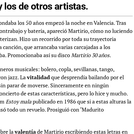
 los de otros artistas.
ondaba los 50 años empezó la noche en Valencia. Tras
ontrabajo y batería, apareció Martirio, cómo no luciendo
cterizan. Hizo un recorrido por toda su trayectoria
 canción, que arrancaba varias carcajadas a los
caba. Promocionaba así su disco
Martirio 30 años.
eros musicales: bolero, copla, sevillanas, tango,
on jazz. La
vitalidad
que desprendía bailando por el
o sin parar de moverse. Sinceramente en ningún
cierto de estas características, pero lo hice y mucho.
bum
Estoy mala
publicado en 1986 que si a estas alturas la
usó todo un revuelo. Prosiguió con ‘Madurito
obre la
valentía
de Martirio escribiendo estas letras en