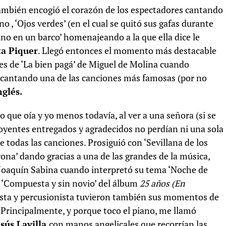
 También encogió el corazón de los espectadores cantando
, ‘Ojos verdes’ (en el cual se quitó sus gafas durante
vino en un barco’ homenajeando a la que ella dice le
ta Piquer
. Llegó entonces el momento más destacable
des de ‘La bien pagá’ de Miguel de Molina cuando
 cantando una de las canciones más famosas (por no
nglés.
o que oía y yo menos todavía, al ver a una señora (si se
 oyentes entregados y agradecidos no perdían ni una sola
 todas las canciones. Prosiguió con ‘Sevillana de los
lorona’ dando gracias a una de las grandes de la música,
oaquín Sabina cuando interpretó su tema ‘Noche de
 ‘Compuesta y sin novio’ del álbum
25 años (En
jista y percusionista tuvieron también sus momentos de
 Principalmente, y porque toco el piano, me llamó
esús Lavilla
con manos angelicales que recorrían las