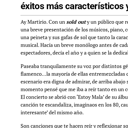
éxitos más característicos y
Ay Martirio. Con un
s
old out
y un público que r
una breve presentación de los músicos, piano, c
una peineta y sus gafas de sol que tanto la cara
musical. Hacía un breve monólogo antes de cada
espectadores, decía el año y a quien se la dedi
Paseaba tranquilamente su voz por distintos gén
flamenco…la mayoría de ellas entremezcladas c
escenario era digna de admirar, de arriba abaj
momento pensé que me iba a reír tanto en un con
El concierto se abrió con ‘Estoy Mala’ de su ál
canción te escandaliza, imaginaos en los 80, ca
interesante’ del mismo año.
Son canciones que te hacen reír y reflexionar s