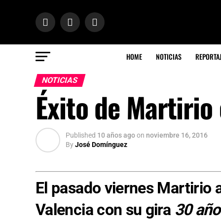
HOME
NOTICIAS
REPORTA
NOTICIAS
Éxito de Martirio
Published
10 años ago
on
noviembre 16, 2016
By
José Domínguez
El pasado viernes Martirio 
Valencia con su gira
30 año