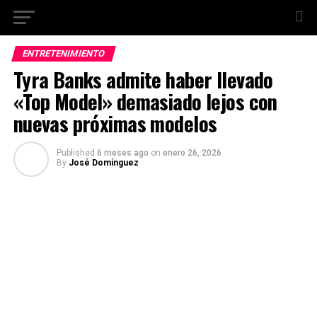
ENTRETENIMIENTO
Tyra Banks admite haber llevado
«Top Model» demasiado lejos con
nuevas próximas modelos
Published
6 meses ago
on
enero 26, 2026
By
José Domínguez