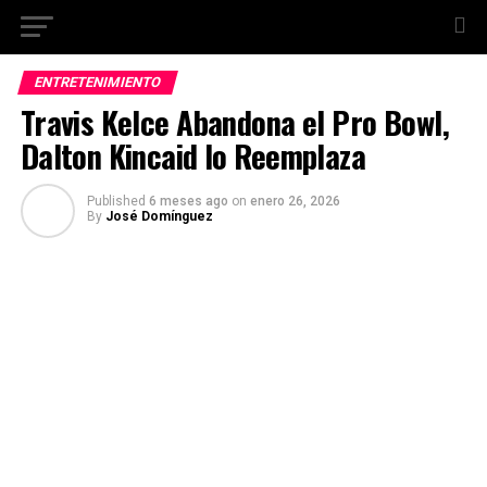
ENTRETENIMIENTO
Travis Kelce Abandona el Pro Bowl,
Dalton Kincaid lo Reemplaza
Published
6 meses ago
on
enero 26, 2026
By
José Domínguez