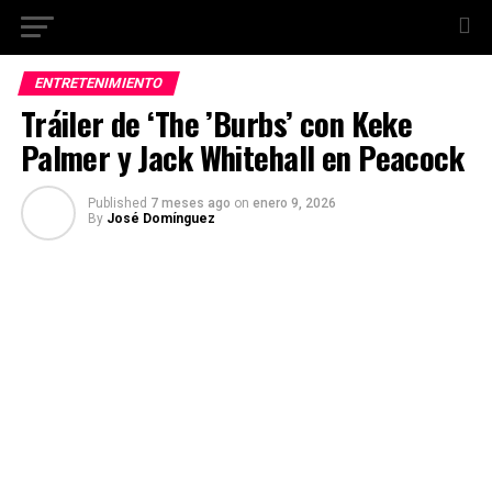
ENTRETENIMIENTO
Tráiler de ‘The ’Burbs’ con Keke
Palmer y Jack Whitehall en Peacock
Published
7 meses ago
on
enero 9, 2026
By
José Domínguez