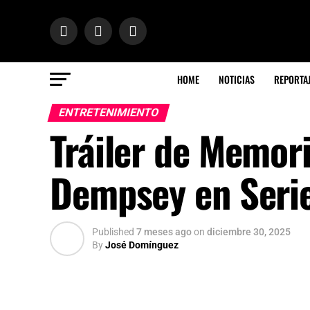
HOME
NOTICIAS
REPORTA
ENTRETENIMIENTO
Tráiler de Memori
Dempsey en Serie
Published
7 meses ago
on
diciembre 30, 2025
By
José Domínguez