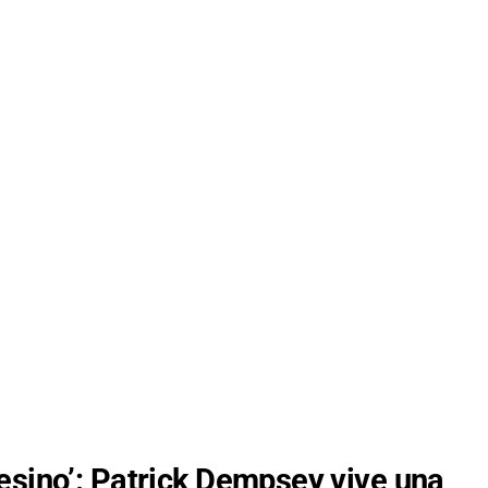
esino’: Patrick Dempsey vive una