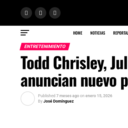
HOME
NOTICIAS
REPORTA
ENTRETENIMIENTO
Todd Chrisley, Ju
anuncian nuevo p
Published
7 meses ago
on
enero 15, 2026
By
José Domínguez