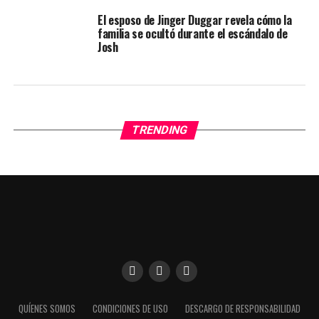
El esposo de Jinger Duggar revela cómo la
familia se ocultó durante el escándalo de
Josh
TRENDING
Utilizamos cookies para darte una mejor experiencia en
QUÍENES SOMOS
CONDICIONES DE USO
DESCARGO DE RESPONSABILIDAD
nuestra web. Puedes informarte sobre qué cookies estamos