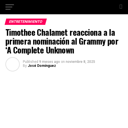
ENTRETENIMIENTO
Timothee Chalamet reacciona a la
primera nominación al Grammy por
‘A Complete Unknown
Published
9 meses ago
on
noviembre 8, 2025
By
José Domínguez