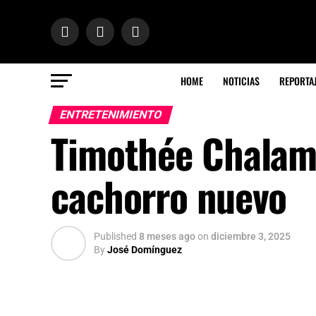
HOME
NOTICIAS
REPORTA
ENTRETENIMIENTO
Timothée Chalame
cachorro nuevo
Published
8 meses ago
on
diciembre 3, 2025
By
José Domínguez