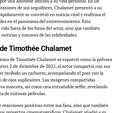
 por una adorable adición a su vida personal. En un
orazones de sus seguidores, Chalamet presentó a su
idamente se convirtió en noticia viral y reafirma el
des en el panorama del entretenimiento. Esta
 vida fuera de los focos del actor, sino que también
 noticias y rumores de las celebridades.
a de Timothée Chalamet
canino de Timothée Chalamet se esparció como la pólvora
artes 2 de diciembre de 2025, el actor compartió con sus
er recibido un cachorro, acompañando el post con la
ji de ojos suplicantes. Las imágenes compartidas
va mascota, así como una entrañable selfie, revelando
a de exitosas películas.
 reacciones positivas entre sus fans, sino que también
imos proyectos cinematográficos. Chalamet añadió a su