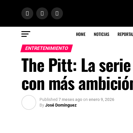
HOME
NOTICIAS
REPORTA
ENTRETENIMIENTO
The Pitt: La seri
con más ambició
Published
7 meses ago
on
enero 9, 2026
By
José Domínguez