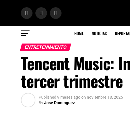
HOME
NOTICIAS
REPORTA
ENTRETENIMIENTO
Tencent Music: I
tercer trimestre
Published
9 meses ago
on
noviembre 13, 2025
By
José Domínguez