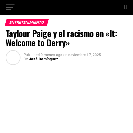
ENTRETENIMIENTO
Taylour Paige y el racismo en «It:
Welcome to Derry»
Published
9 meses ago
on
noviembre 17, 2025
By
José Domínguez