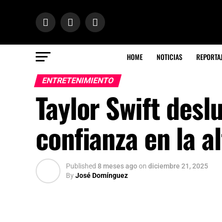
HOME
NOTICIAS
REPORTA
ENTRETENIMIENTO
Taylor Swift desl
confianza en la a
Published
8 meses ago
on
diciembre 21, 2025
By
José Domínguez