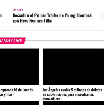
UP NEXT
o
Descubre el Primer Tráiler de Young Sherlock
con Hero Fiennes Tiffin
U MAY LIKE
emporada 10 de Love Is
Los Ángeles evalúa 5 millones de dólares
gar y más
en subvenciones para microdramas
innovadores