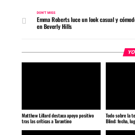
DON'T MISS
Emma Roberts luce un look casual y cómod
en Beverly Hills
YO
Matthew Lillard destaca apoyo positivo
Todo sobre la t
tras las críticas a Tarantino
Blind: fecha, lu