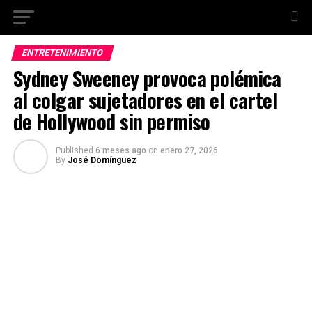
ENTRETENIMIENTO
Sydney Sweeney provoca polémica
al colgar sujetadores en el cartel
de Hollywood sin permiso
Published
6 meses ago
on
enero 27, 2026
By
José Domínguez