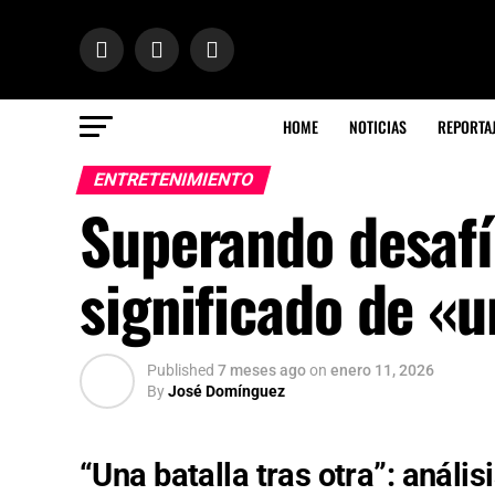
HOME
NOTICIAS
REPORTA
ENTRETENIMIENTO
Superando desafí
significado de «u
Published
7 meses ago
on
enero 11, 2026
By
José Domínguez
“Una batalla tras otra”: análi