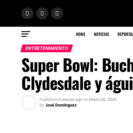
HOME
NOTICIAS
REPORTA
ENTRETENIMIENTO
Super Bowl: Buch
Clydesdale y águi
Published
6 meses ago
on
enero 26, 2026
By
José Domínguez