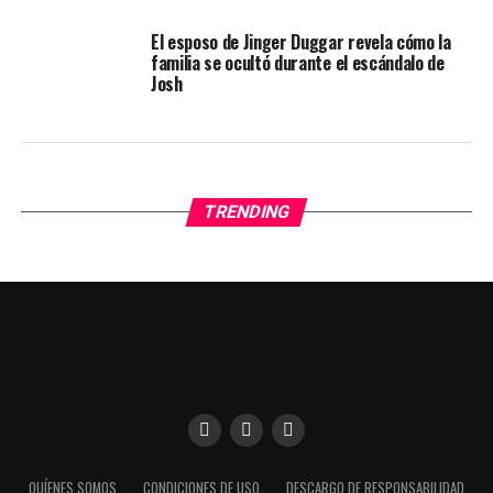
El esposo de Jinger Duggar revela cómo la
familia se ocultó durante el escándalo de
Josh
TRENDING
Utilizamos cookies para darte una mejor experiencia en
QUÍENES SOMOS
CONDICIONES DE USO
DESCARGO DE RESPONSABILIDAD