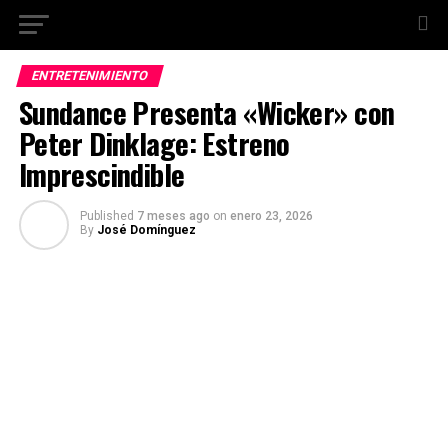
ENTRETENIMIENTO
Sundance Presenta «Wicker» con
Peter Dinklage: Estreno
Imprescindible
Published
7 meses ago
on
enero 23, 2026
By
José Domínguez